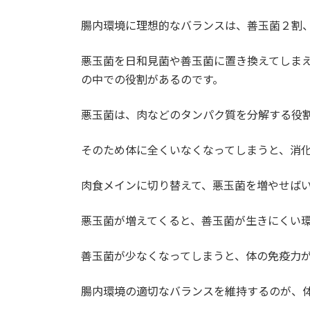
腸内環境に理想的なバランスは、善玉菌２割
4.2.
食物繊維
悪玉菌を日和見菌や善玉菌に置き換えてしま
5.
ビフィズス菌の効果
の中での役割があるのです。
5.1.
整腸作用効果
悪玉菌は、肉などのタンパク質を分解する役
5.2.
感染症予防効果
そのため体に全くいなくなってしまうと、消
5.3.
抗アレルギー作用効果
肉食メインに切り替えて、悪玉菌を増やせば
5.4.
体脂肪の減少
悪玉菌が増えてくると、善玉菌が生きにくい
6.
ビフィズス菌の取りすぎ注意の理
善玉菌が少なくなってしまうと、体の免疫力
6.1.
お腹の不調の原因に
腸内環境の適切なバランスを維持するのが、