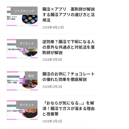
腸活×アプリ 薬剤師が解説
ファスティング
する腸活アプリの選び方と活
用法
2026年4月23日
逆効果？腸活で下痢になる人
ダイエット
の意外な共通点と対処法を薬
剤師が解説
2026年3月5日
腸活のお供に？チョコレート
成分
の優れた効果を徹底解説
2026年2月1日
「おならが気になる...」を解
ダイエット
消！腸活でガスが溜まる理由
と改善策
2026年1月1日