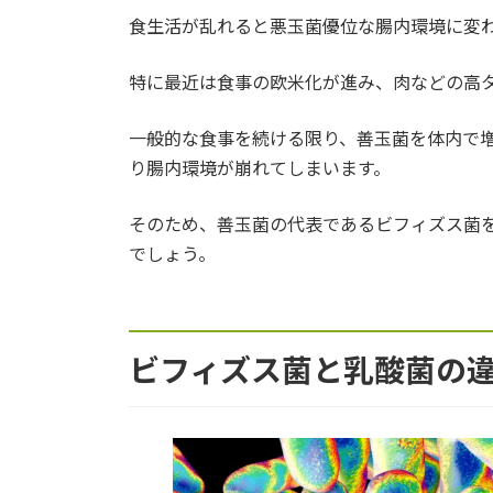
6.2.
癌のリスクにつながる可能性
食生活が乱れると悪玉菌優位な腸内環境に変
6.3.
乳糖不耐症の場合も
特に最近は食事の欧米化が進み、肉などの高
7.
ビフィズス菌のおすすめの摂取量
一般的な食事を続ける限り、善玉菌を体内で
り腸内環境が崩れてしまいます。
7.1.
毎日適量を取り続ける必要が
そのため、善玉菌の代表であるビフィズス菌
8.
サプリメントでの摂取がおすすめ
でしょう。
ビフィズス菌と乳酸菌の