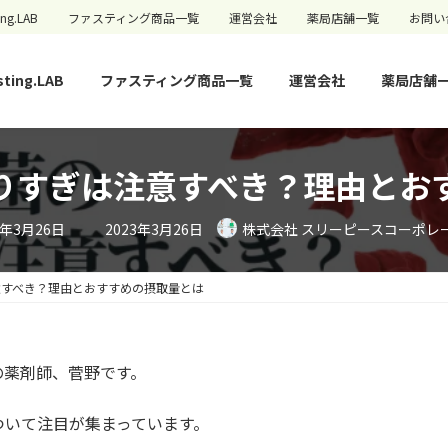
ing.LAB
ファスティング商品一覧
運営会社
薬局店舗一覧
お問い
sting.LAB
ファスティング商品一覧
運営会社
薬局店舗
りすぎは注意すべき？理由とお
最
3年3月26日
2023年3月26日
株式会社 スリーピースコーポレ
終
更
新
日
意すべき？理由とおすすめの摂取量とは
時
:
の薬剤師、菅野です。
ついて注目が集まっています。