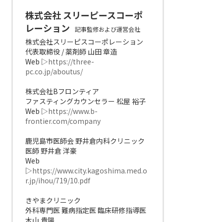
株式会社 スリーピースコーポ
レーション
記事監修および運営会社
株式会社スリーピスコーポレーション
代表取締役 / 薬剤師 山田 章造
Web ▷
https://three-
pc.co.jp/aboutus/
株式会社Bフロンティア
ファスティングカウンセラー 松屋 裕子
Web ▷
https://www.b-
frontier.com/company
鹿児島市医師会 野井倉内科クリニック
医師 野井倉 洋豪
Web
▷
https://www.city.kagoshima.med.o
r.jp/ihou/719/10.pdf
きやまクリニック
外科専門医 難病指定医 臨床研修指導医
木山 貴陽