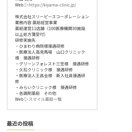
Web ▷
https://kiyama-clinic.jp/
株式会社スリーピースコーポレーション
業務内容 薬局経営事業
薬局運営11店舗（100医療機関30施設
以上処方箋受付）
研修実施先
・ひまわり病院様接遇研修
・医療法人高見馬場 山口クリニック
様 接遇研修
・グリーンフォレスト三笠様 接遇研修
・久松クリニック様 接遇研修
・医療法人王昌会様 新入社員接遇研
修
・みらいクリニック様 接遇研修
・各調剤薬局 その他
Web ▷
スマイル薬局一覧
最近の投稿