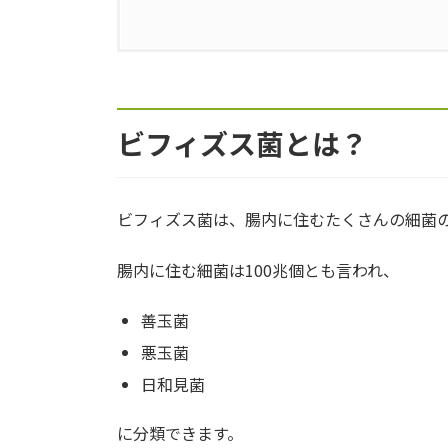
1.
ビフィズス菌とは？
2.
ビフィズス菌と乳酸菌の違い
ビフィズス菌とは？
3.
ビフィズス菌が含まれる食べ物
3.1.
ヨーグルト
ビフィズス菌は、腸内に住むたくさんの細菌
3.2.
乳酸菌飲料
腸内に住む細菌は100兆個とも言われ、
3.3.
味噌
善玉菌
3.4.
漬物
悪玉菌
日和見菌
4.
ビフィズス菌を増やす栄養素
に分類できます。
4.1.
オリゴ糖