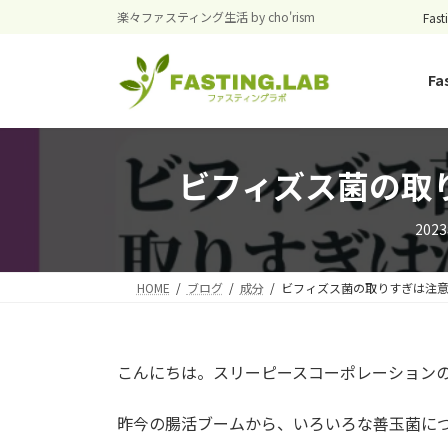
コ
ナ
楽々ファスティング生活 by cho'rism
Fast
ン
ビ
テ
ゲ
Fa
ン
ー
ツ
シ
へ
ョ
ス
ン
ビフィズス菌の取
キ
に
ッ
移
プ
動
202
HOME
ブログ
成分
ビフィズス菌の取りすぎは注
こんにちは。スリーピースコーポレーション
昨今の腸活ブームから、いろいろな善玉菌に