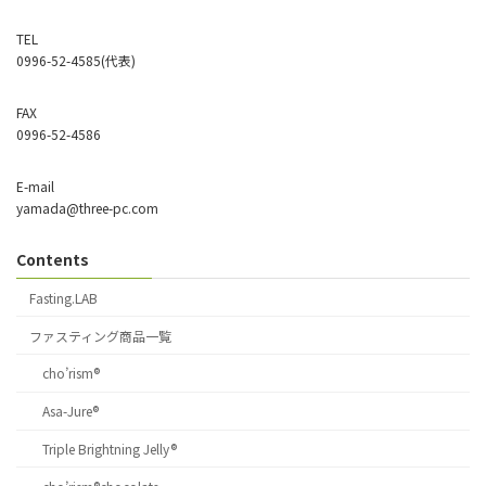
TEL
0996-52-4585(代表)
FAX
0996-52-4586
E-mail
yamada@three-pc.com
Contents
Fasting.LAB
ファスティング商品一覧
cho’rism®
Asa-Jure®
Triple Brightning Jelly®