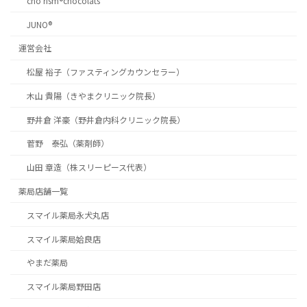
cho’rism®chocolats
JUNO®
運営会社
松屋 裕子（ファスティングカウンセラー）
木山 貴陽（きやまクリニック院長）
野井倉 洋豪（野井倉内科クリニック院長）
菅野 泰弘（薬剤師）
山田 章造（株スリーピース代表）
薬局店舗一覧
スマイル薬局永犬丸店
スマイル薬局姶良店
やまだ薬局
スマイル薬局野田店