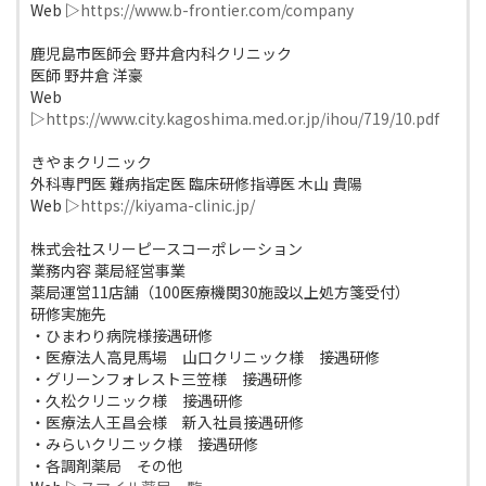
Web ▷
https://www.b-frontier.com/company
鹿児島市医師会 野井倉内科クリニック
医師 野井倉 洋豪
Web
▷
https://www.city.kagoshima.med.or.jp/ihou/719/10.pdf
きやまクリニック
外科専門医 難病指定医 臨床研修指導医 木山 貴陽
Web ▷
https://kiyama-clinic.jp/
株式会社スリーピースコーポレーション
業務内容 薬局経営事業
薬局運営11店舗（100医療機関30施設以上処方箋受付）
研修実施先
・ひまわり病院様接遇研修
・医療法人高見馬場 山口クリニック様 接遇研修
・グリーンフォレスト三笠様 接遇研修
・久松クリニック様 接遇研修
・医療法人王昌会様 新入社員接遇研修
・みらいクリニック様 接遇研修
・各調剤薬局 その他