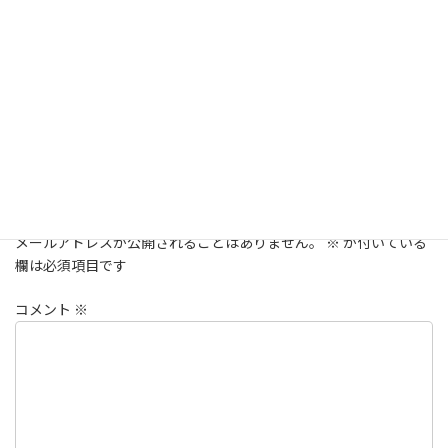
2024年3月30日
腸活成功のカギは乳酸菌！摂取＆生活習慣改善
術を紹介
ダイエット
ファスティング
カテゴリー
コメントを残す
メールアドレスが公開されることはありません。
※
が付いている
欄は必須項目です
コメント
※