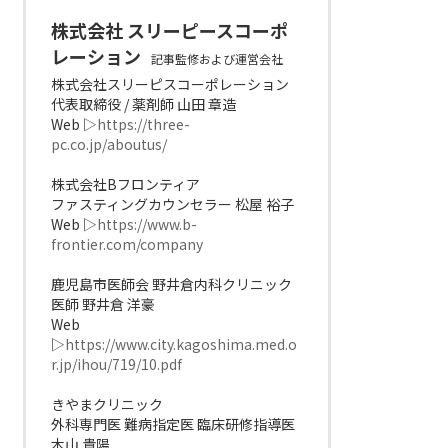
株式会社 スリーピースコーポ
レーション
記事監修および運営会社
株式会社スリーピスコーポレーション
代表取締役 / 薬剤師 山田 章造
Web ▷
https://three-
pc.co.jp/aboutus/
株式会社Bフロンティア
ファスティングカウンセラー 松屋 裕子
Web ▷
https://www.b-
frontier.com/company
鹿児島市医師会 野井倉内科クリニック
医師 野井倉 洋豪
Web
▷
https://www.city.kagoshima.med.o
r.jp/ihou/719/10.pdf
きやまクリニック
外科専門医 難病指定医 臨床研修指導医
木山 貴陽