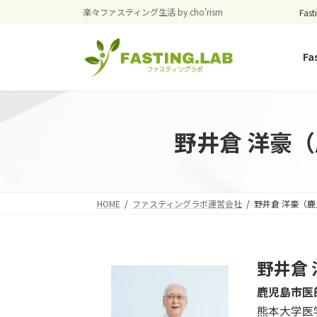
コ
ナ
楽々ファスティング生活 by cho'rism
Fast
ン
ビ
テ
ゲ
Fa
ン
ー
ツ
シ
へ
ョ
ス
ン
キ
に
野井倉 洋豪
ッ
移
プ
動
HOME
ファスティングラボ運営会社
野井倉 洋豪（鹿
野井倉 
鹿児島市医
熊本大学医