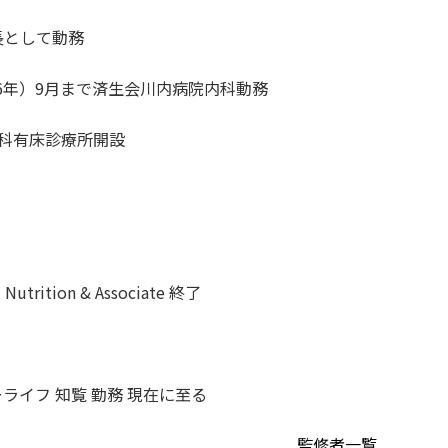
長として動務
和56年）9月まで済生会川内病院内科動務
内科有床診療所開設
utrition & Associate 終了
ーライフ 知覧 勤務 現在に至る
監修者一覧