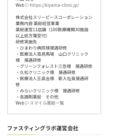
Web ▷
https://kiyama-clinic.jp/
株式会社スリーピースコーポレーション
業務内容 薬局経営事業
薬局運営11店舗（100医療機関30施設
以上処方箋受付）
研修実施先
・ひまわり病院様接遇研修
・医療法人高見馬場 山口クリニック
様 接遇研修
・グリーンフォレスト三笠様 接遇研修
・久松クリニック様 接遇研修
・医療法人王昌会様 新入社員接遇研
修
・みらいクリニック様 接遇研修
・各調剤薬局 その他
Web ▷
スマイル薬局一覧
ファスティングラボ運営会社