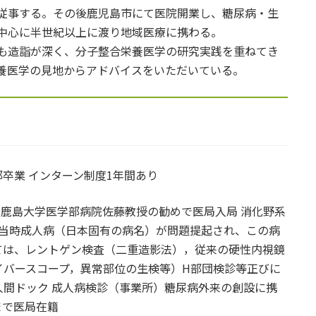
従事する。その後鹿児島市にて医院開業し、糖尿病・生
中心に半世紀以上に渡り地域医療に携わる。
も造詣が深く、分子整合栄養医学の研究実践を重ねてき
養医学の見地からアドバイスをいただいている。
部卒業 インターン制度1年間あり
合格 鹿島大学医学部病院佐藤教授の勧めで医局入局 消化野系
、当時成人病（日本固有の病名）が問題提起され、この病
ては、レントゲン検査（二重造影法），従来の硬性内視鏡
イバースコープ，異常部位の生検等）H部団検診等正びに
間ドック 成人病検診（事業所）糖尿病外来の創設に携
まで医局在籍